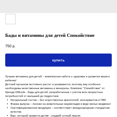
Бады и витамины для детей Спокойствие
750
р.
купить
Лучшие витамины для детей – комплексная забота о здоровье и развитии вашего
ребенка!
Детский организм постоянно растет и развивается, поэтому ему особенно
необходимы качественные витамины и минералы. Комплекс "Спокойствие" от
бренда EMcode - бады для детей, разработанные с учетом всех возрастных
потребностей от малышей до подростков:
Натуральный состав – без искусственных красителей, консервантов и ГМО
Форма выпуска – похожи на жевательные мармеладки в виде милых медвежат
Сертифицированная продукция – соответствует международным стандартам
качества
Вкус, который нравится детям - сладкий сочный персик.