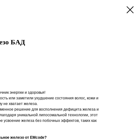
езо БАД
чник энергии и здоровья!
бость или заметили ухудшение состояния волос, кожи и
у не хватает железа.
еменное решение для восполнения дефицита железа и
лагодаря уникальной липосомальной технологии, этот
е усвоение железа без побочных эффектов, таких как
ьное железо от EMcode?