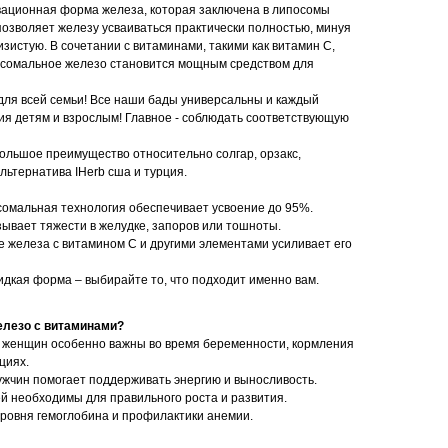
вационная форма железа, которая заключена в липосомы
позволяет железу усваиваться практически полностью, минуя
зистую. В сочетании с витаминами, такими как витамин С,
посомальное железо становится мощным средством для
для всей семьи! Все наши бады универсальны и каждый
ия детям и взрослым! Главное - соблюдать соответствующую
большое преимущество относительно солгар, орзакс,
льтернатива IHerb сша и турция.
сомальная технология обеспечивает усвоение до 95%.
ывает тяжести в желудке, запоров или тошноты.
е железа с витамином С и другими элементами усиливает его
дкая форма – выбирайте то, что подходит именно вам.
елезо с витаминами?
 женщин особенно важны во время беременности, кормления
циях.
ужчин помогает поддерживать энергию и выносливость.
ей необходимы для правильного роста и развития.
ровня гемоглобина и профилактики анемии.