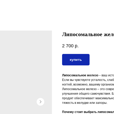
Липосомальное жел
2 700
р.
купить
Липосомальное железо
– ваш исто
Если вы чувствуете усталость, сла
ногтей, возможно, вашему организм
Липосомальное железо – это совр
улучшения общего самочувствия. Б
продукт обеспечивает максимально
тяжесть в желудке или запоры.
Почему стоит выбрать липосомал