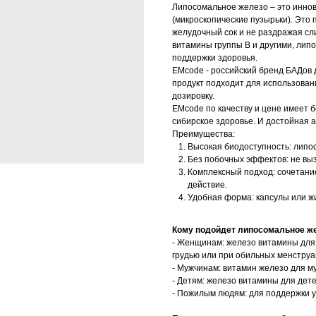
Липосомальное железо – это инно
(микроскопические пузырьки). Это 
желудочный сок и не раздражая сли
витамины группы В и другими, ли
поддержки здоровья.
EMcode - российский бренд БАДов 
продукт подходит для использован
дозировку.
EMcode по качеству и цене имеет 
сибирское здоровье. И достойная а
Преимущества:
Высокая биодоступность: липо
Без побочных эффектов: не выз
Комплексный подход: сочетани
действие.
Удобная форма: капсулы или жи
Кому подойдет липосомальное ж
- Женщинам: железо витамины для
грудью или при обильных менструа
- Мужчинам: витамин железо для м
- Детям: железо витамины для дет
- Пожилым людям: для поддержки у