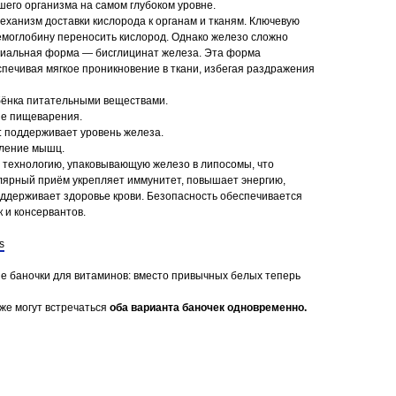
шего организма на самом глубоком уровне.
еханизм доставки кислорода к органам и тканям. Ключевую
емоглобину переносить кислород. Однако железо сложно
ециальная форма — бисглицинат железа. Эта форма
спечивая мягкое проникновение в ткани, избегая раздражения
бёнка питательными веществами.
ие пищеварения.
: поддерживает уровень железа.
вление мышц.
 технологию, упаковывающую железо в липосомы, что
гулярный приём укрепляет иммунитет, повышает энергию,
оддерживает здоровье крови. Безопасность обеспечивается
 и консервантов.
s
е баночки для витаминов: вместо привычных белых теперь
же могут встречаться
оба варианта баночек одновременно.