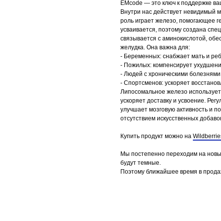
EMcode — это ключ к поддержке ва
Внутри нас действует невидимый м
роль играет железо, помогающее г
усваивается, поэтому создана сп
связывается с аминокислотой, обе
желудка. Она важна для:
- Беременных: снабжает мать и ре
- Пожилых: компенсирует ухудшен
- Людей с хроническими болезнями
- Спортсменов: ускоряет восстано
Липосомальное железо использует
ускоряет доставку и усвоение. Ре
улучшает мозговую активность и п
отсутствием искусственных добавок
Купить продукт можно на
Wildberrie
Мы постепенно переходим на новы
будут темные.
Поэтому ближайшее время в прода