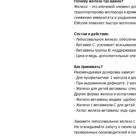
Почему железо так важно?
Железо – это ключевой элемент дл
транспортировку кислорода в крови
снижению иммунитета и ухудшению 
EMcode помогает быстро восполнит
Состав и действие:
- Липосомальное железо: обеспечи
- Витамин С: усиливает всасывание
- Витамины группы В: поддерживаю
- Цинк и медь: дополнительные эл
Как принимать?
Рекомендуемая дозировка зависит 
- Для профилактики: 1 капсула в де
- При выраженном дефиците: 2 капс
- Железо для детей витамины: сп
Другие формы железа в ассортиме
- Железо витамины жидкие: удобно
- Железо с витамином С для детей 
- Хелат железа витамины: еще одн
Закажите липосомальное железо с 
Не откладывайте заботу о своем з
проверенных производителей и поч