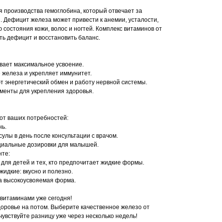
я производства гемоглобина, который отвечает за
. Дефицит железа может привести к анемии, усталости,
состояния кожи, волос и ногтей. Комплекс витаминов от
ь дефицит и восстановить баланс.
вает максимальное усвоение.
 железа и укрепляет иммунитет.
т энергетический обмен и работу нервной системы.
ементы для укрепления здоровья.
от ваших потребностей:
нь.
улы в день после консультации с врачом.
ециальные дозировки для малышей.
нте:
 для детей и тех, кто предпочитает жидкие формы.
жидкие: вкусно и полезно.
а высокоусвояемая форма.
витаминами уже сегодня!
доровье на потом. Выберите качественное железо от
увствуйте разницу уже через несколько недель!