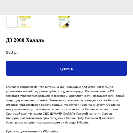
Д3 2000 Халяль
930
р.
купить
Комплекс микроэлементов витамина Д3 необходим для усвоения кальция,
укрепления костей, здоровья зубов, сосудов и сердца. Витамин солнца D3
помогает усваиваться кальцию и фосфору, укрепляет кости, повышает жизненный
тонус, улучшает настроение. Также микроэлемент активирует синтез белков,
которые поддерживают работу сердца, укрепляют нервную систему. Оболочка
капсулы производится исключительно из компонентов Халяль в соответствии с
Системой сертификации СДС-ДУМАЧР-ХАЛЯЛЬ Говяжий желатин Халяль,
Глицерин растительного происхождения Халяль. БАД Витамин Д является
безопасным витаминным комплексом от бренда EMcode.
Купить продукт можно на
Wildberries